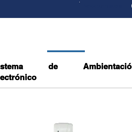
Trabaja con nosotros
sotros
Productos
Compromiso Amb
istema de Ambientació
lectrónico