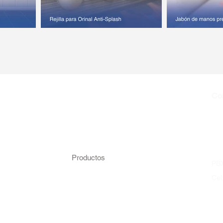
MENÚ DEL SITIO
Co
Home
ven
Nosotros
com
Productos
PBX
Compromiso Ambiental
Cel
rimonio
Contacto