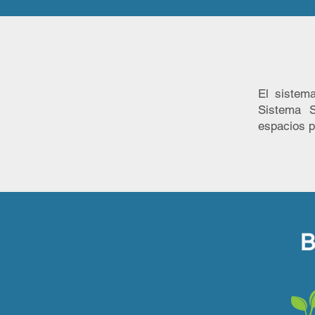
El sistem
Sistema S
espacios 
B