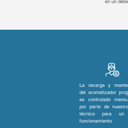
en un dete
La recarga y manten
del aromatizador pro
es controlado mensu
por parte de nuestr
técnico para un 
funcionamiento
.