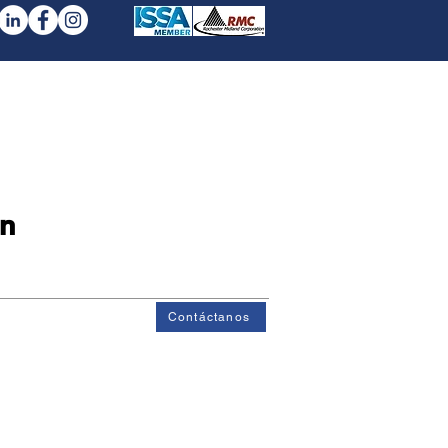
iental
Contacto
n
Contáctanos