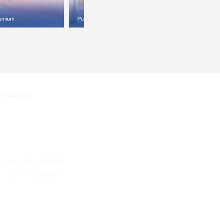
ntáctanos
tasnacionales@sscolombia.co
ercial@sscolombia.co
: +57 (601) 7429500
: +57 317 3724078