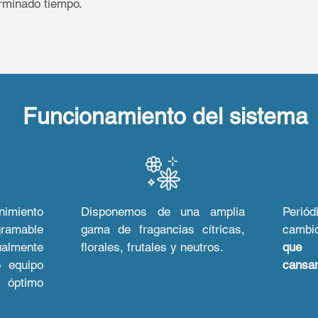
rminado tiempo.
Funcionamiento del sistema
imiento
Disponemos de una amplia
Perió
gramable
gama de fragancias cítricas,
cambio
almente
florales, frutales y neutros.
que
o equipo
cansan
óptimo