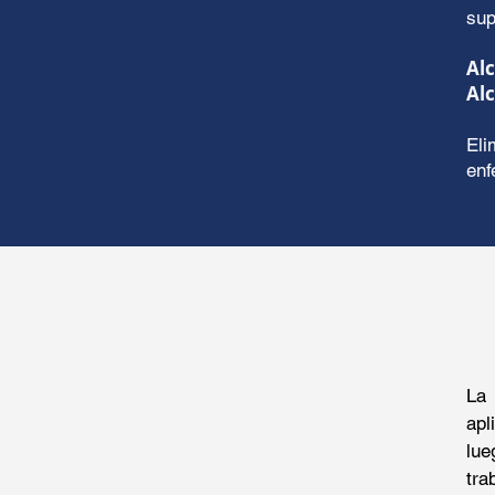
sup
Alc
Al
Eli
enf
La 
apl
lue
tra