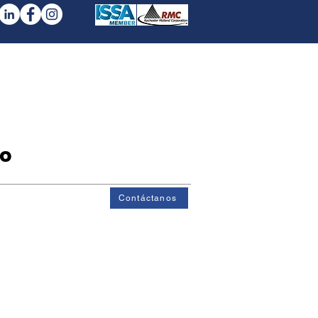
iental
Contacto
do
Contáctanos