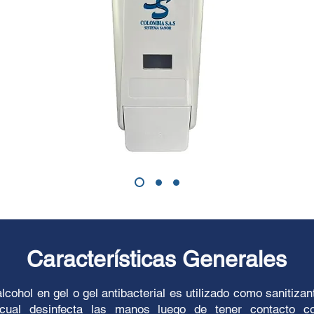
Características Generales
alcohol en gel o gel antibacterial es utilizado como sanitizan
 cual desinfecta las manos luego de tener contacto c