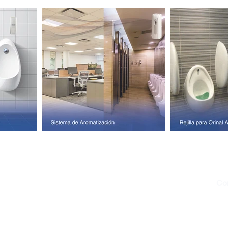
MENÚ DEL SITIO
Co
Home
ven
Nosotros
com