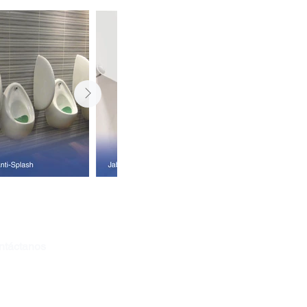
ntáctanos
tasnacionales@sscolombia.co
ercial@sscolombia.co