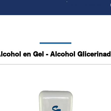
Trabaja con nosotros
sotros
Productos
Compromiso Amb
lcohol en Gel - Alcohol Glicerina